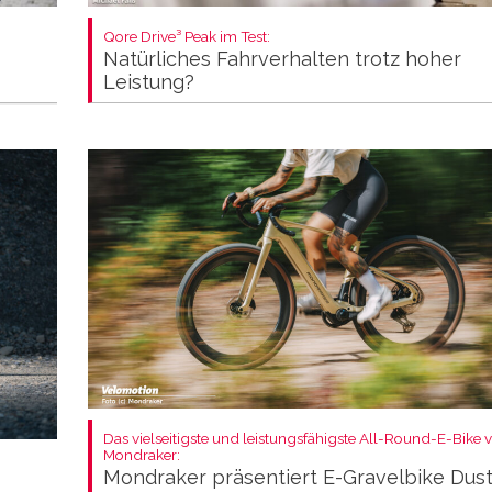
Qore Drive³ Peak im Test:
Natürliches Fahrverhalten trotz hoher
Leistung?
Das vielseitigste und leistungsfähigste All-Round-E-Bike 
Mondraker:
Mondraker präsentiert E-Gravelbike Dus