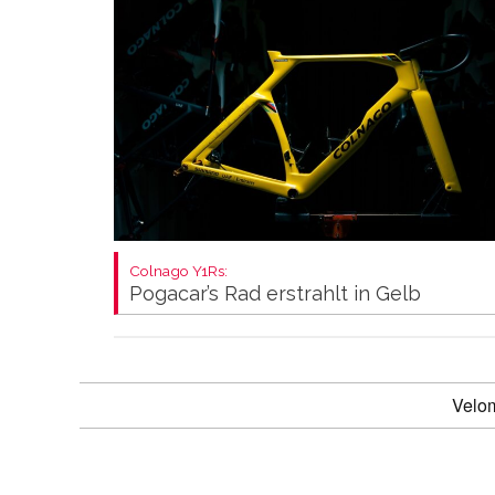
Colnago Y1Rs:
Pogacar’s Rad erstrahlt in Gelb
Velo