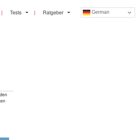
Tests
Ratgeber
German
iden
ten