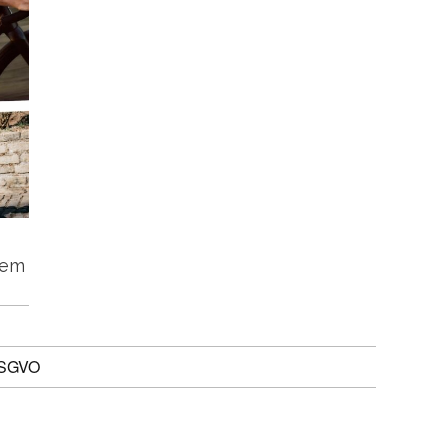
tem
DSGVO