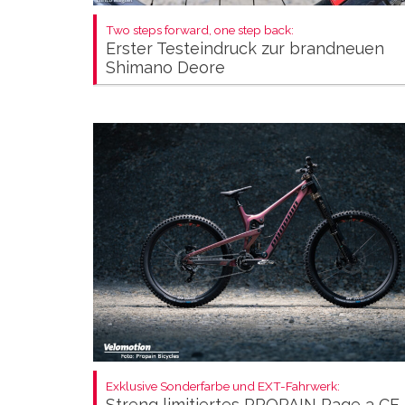
Two steps forward, one step back:
Erster Testeindruck zur brandneuen
Shimano Deore
Exklusive Sonderfarbe und EXT-Fahrwerk:
Streng limitiertes PROPAIN Rage 3 CF