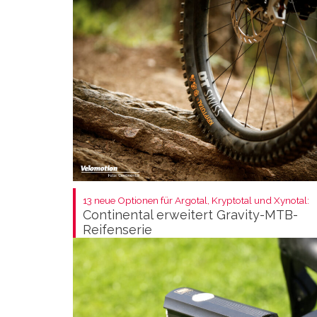
13 neue Optionen für Argotal, Kryptotal und Xynotal:
Continental erweitert Gravity-MTB-
Reifenserie