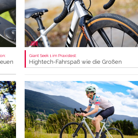
on:
Giant Seek 1 im Praxistest:
neuen
Hightech-Fahrspaß wie die Großen