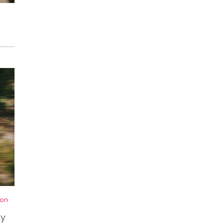
von
ty