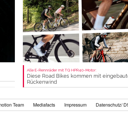
Alle E-Rennräder mit TQ HPR40-Motor:
Diese Road Bikes kommen mit eingebau
Rückenwind
motion Team
Mediafacts
Impressum
Datenschutz/ 