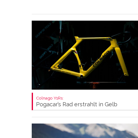
Colnago Y1Rs:
Pogacar’s Rad erstrahlt in Gelb