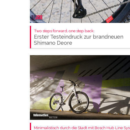
Two steps forward, one step back:
Erster Testeindruck zur brandneuen
Shimano Deore
Minimalistisch durch die Stadt mit Bosch Hub Line Sy