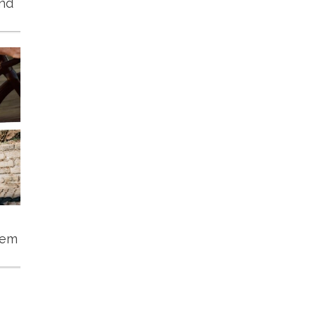
und
tem