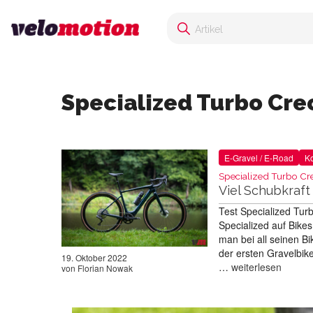
Specialized Turbo Cre
E-Gravel / E-Road
Ko
Specialized Turbo Cr
Viel Schubkraft
Test Specialized Tur
Specialized auf Bikes
man bei all seinen B
der ersten Gravelbik
19. Oktober 2022
…
weiterlesen
von
Florian Nowak