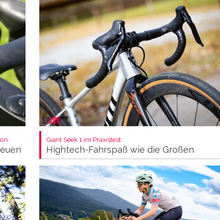
on:
Giant Seek 1 im Praxistest:
neuen
Hightech-Fahrspaß wie die Großen