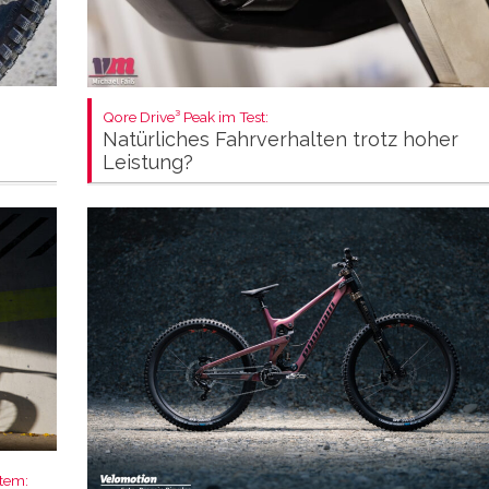
Qore Drive³ Peak im Test:
Natürliches Fahrverhalten trotz hoher
Leistung?
stem: