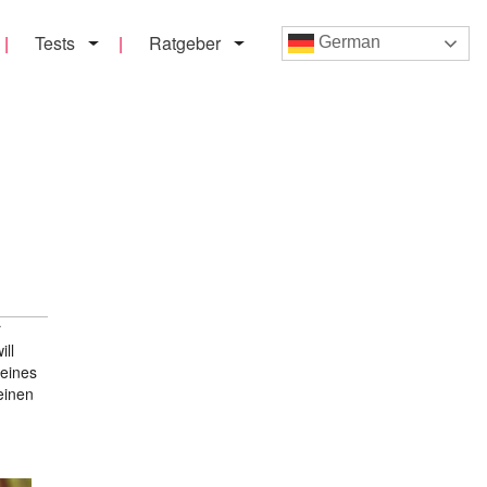
Tests
Ratgeber
German
r
ill
 eines
einen