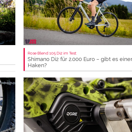
Rose Blend 105 Di2 im Test:
Shimano Di2 für 2.000 Euro – gibt es eine
Haken?