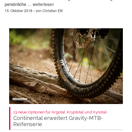
persönliche …
weiterlesen
15. Oktober 2018
von
Christian Ettl
13 neue Optionen für Argotal, Kryptotal und Xynotal:
Continental erweitert Gravity-MTB-
Reifenserie