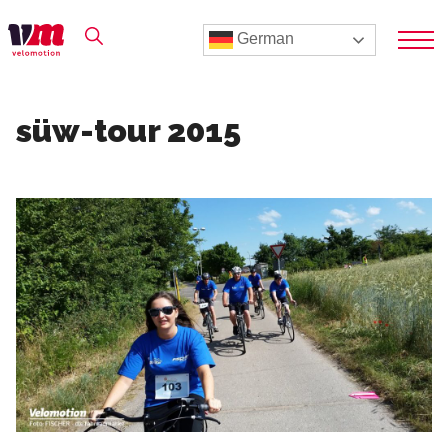
German
süw-tour 2015