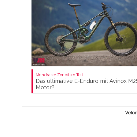
Mondraker Zendit im Test:
Das ultimative E-Enduro mit Avinox M2
Motor?
Velo