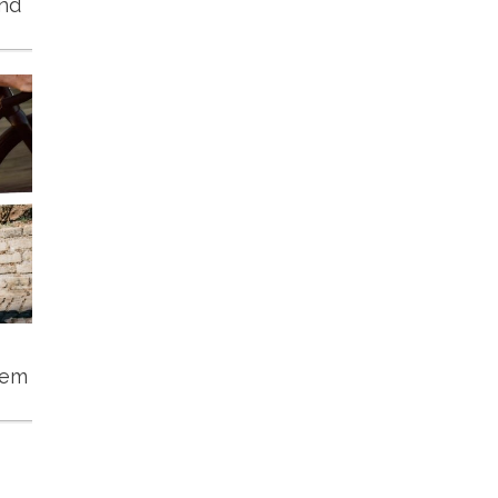
und
tem