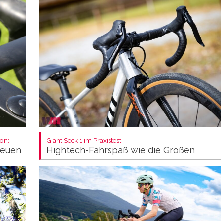
on:
Giant Seek 1 im Praxistest:
neuen
Hightech-Fahrspaß wie die Großen