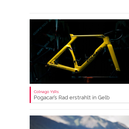
Colnago Y1Rs:
Pogacar’s Rad erstrahlt in Gelb