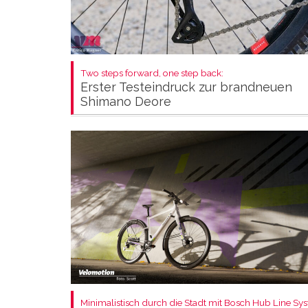
Two steps forward, one step back:
Erster Testeindruck zur brandneuen
Shimano Deore
Minimalistisch durch die Stadt mit Bosch Hub Line Sy