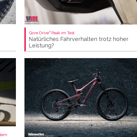
Qore Drive³ Peak im Test:
Natürliches Fahrverhalten trotz hoher
Leistung?
stem: