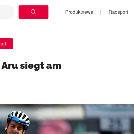
Produktnews
Radsport
ort
o Aru siegt am