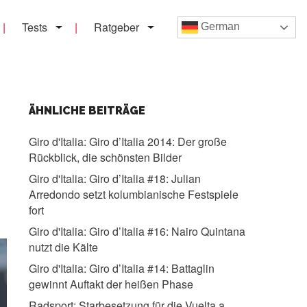
Tests
Ratgeber
German
ÄHNLICHE BEITRÄGE
Giro d'Italia:
Giro d’Italia 2014: Der große
Rückblick, die schönsten Bilder
Giro d'Italia:
Giro d’Italia #18: Julian
Arredondo setzt kolumbianische Festspiele
fort
Giro d'Italia:
Giro d’Italia #16: Nairo Quintana
nutzt die Kälte
Giro d'Italia:
Giro d’Italia #14: Battaglin
gewinnt Auftakt der heißen Phase
Radsport:
Starbesetzung für die Vuelta a