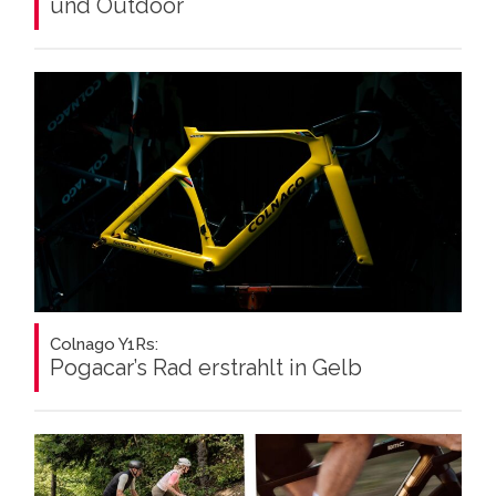
und Outdoor
Colnago Y1Rs:
Pogacar’s Rad erstrahlt in Gelb