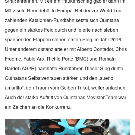
Straßenrennen. Mit einem Paukenschlag gab er dann im
März sein Renndebüt in Europa: Bei der zur World Tour
zählenden Katalonien-Rundfahrt setzte sich Quintana
gegen ein starkes Feld durch und feierte nach sieben
spannenden Etappen seinen ersten Sieg im Jahr 2016.
Unter anderem distanzierte er mit Alberto Contador, Chris
Froome, Fabio Aru, Richie Porte (BMC) und Romain
Bardet (AG2R) namhafte Rundfahrer. Dieser Sieg dürfte
Quinatans Selbstvertrauen stärken und den „sueño
amarillo“, den Traum vom Gelben Trikot, weiter anfachen.
Auch der starke Auftritt von
Quintanas Movistar-Team
war
ein Zeichen an die Konkurrenz.