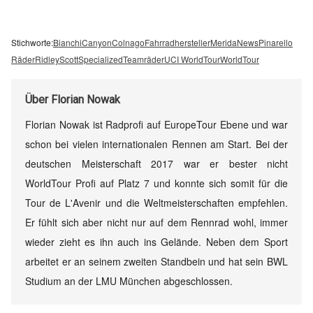
Stichworte:
Bianchi
Canyon
Colnago
Fahrradhersteller
Merida
News
Pinarello
Räder
Ridley
Scott
Specialized
Teamräder
UCI WorldTour
WorldTour
Über
Florian Nowak
Florian Nowak ist Radprofi auf EuropeTour Ebene und war
schon bei vielen internationalen Rennen am Start. Bei der
deutschen Meisterschaft 2017 war er bester nicht
WorldTour Profi auf Platz 7 und konnte sich somit für die
Tour de L'Avenir und die Weltmeisterschaften empfehlen.
Er fühlt sich aber nicht nur auf dem Rennrad wohl, immer
wieder zieht es ihn auch ins Gelände. Neben dem Sport
arbeitet er an seinem zweiten Standbein und hat sein BWL
Studium an der LMU München abgeschlossen.