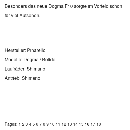
Besonders das neue Dogma F10 sorgte im Vorfeld schon
für viel Aufsehen.
Hersteller: Pinarello
Modelle: Dogma / Bolide
Laufräder: Shimano
Antrieb: Shimano
Pages:
1
2
3
4
5
6
7
8
9
10
11
12
13
14
15
16
17
18