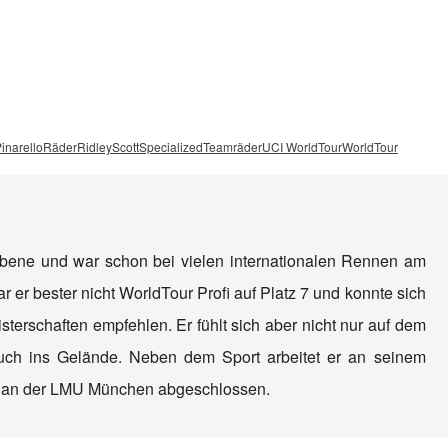
inarello
Räder
Ridley
Scott
Specialized
Teamräder
UCI WorldTour
WorldTour
Ebene und war schon bei vielen internationalen Rennen am
r er bester nicht WorldTour Profi auf Platz 7 und konnte sich
sterschaften empfehlen. Er fühlt sich aber nicht nur auf dem
uch ins Gelände. Neben dem Sport arbeitet er an seinem
m an der LMU München abgeschlossen.