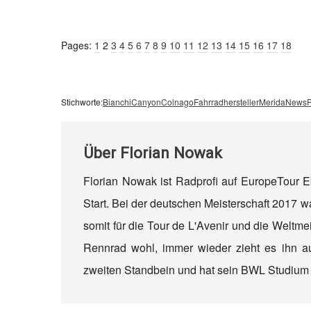
Pages:
1
2
3
4
5
6
7
8
9
10
11
12
13
14
15
16
17
18
Stichworte:
Bianchi
Canyon
Colnago
Fahrradhersteller
Merida
News
P
Über
Florian Nowak
Florian Nowak ist Radprofi auf EuropeTour 
Start. Bei der deutschen Meisterschaft 2017 wa
somit für die Tour de L'Avenir und die Weltmei
Rennrad wohl, immer wieder zieht es ihn a
zweiten Standbein und hat sein BWL Studiu