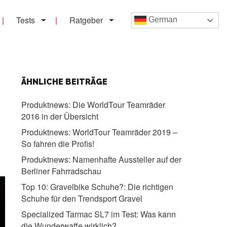
Tests
Ratgeber
German
ÄHNLICHE BEITRÄGE
Produktnews:
Die WorldTour Teamräder
2016 in der Übersicht
Produktnews:
WorldTour Teamräder 2019 –
So fahren die Profis!
Produktnews:
Namenhafte Aussteller auf der
Berliner Fahrradschau
Top 10: Gravelbike Schuhe?:
Die richtigen
Schuhe für den Trendsport Gravel
Specialized Tarmac SL7 im Test:
Was kann
die Wunderwaffe wirklich?