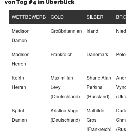
von Tag #4 im Überblick
WETTBEWERB
GOLD
SILBER
BRON
Madison
Großbritannien
Irland
Nieder
Damen
Madison
Frankreich
Dänemark
Polen
Herren
Keirin
Maximilian
Shane Alan
Andrii
Herren
Levy
Perkins
Vynouk
(Deutschland)
(Russland)
(Ukrai
Sprint
Kristina Vogel
Mathilde
Daria
Damen
(Deutschland)
Gros
Shmel
(Frankreich)
(Russl