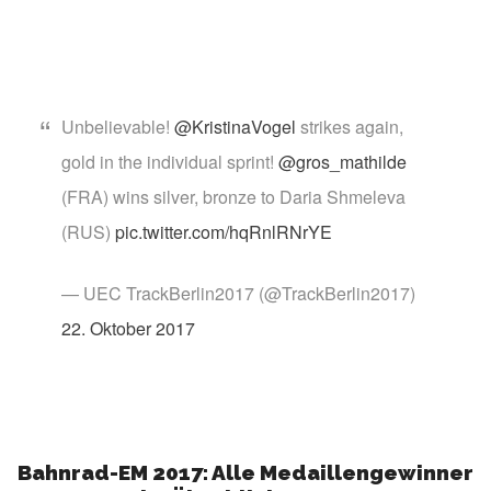
Unbelievable!
@KristinaVogel
strikes again,
gold in the individual sprint!
@gros_mathilde
(FRA) wins silver, bronze to Daria Shmeleva
(RUS)
pic.twitter.com/hqRnlRNrYE
— UEC TrackBerlin2017 (@TrackBerlin2017)
22. Oktober 2017
Bahnrad-EM 2017: Alle Medaillengewinner