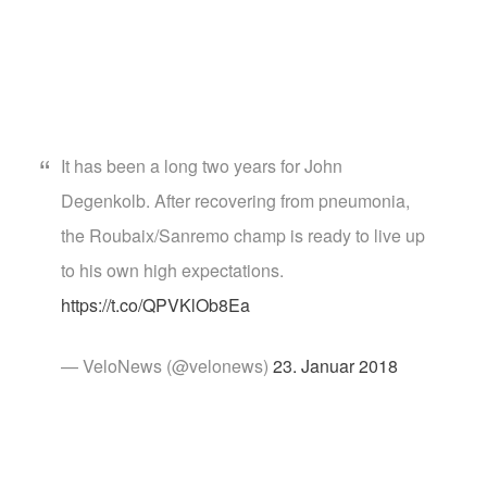
It has been a long two years for John
Degenkolb. After recovering from pneumonia,
the Roubaix/Sanremo champ is ready to live up
to his own high expectations.
https://t.co/QPVKlOb8Ea
— VeloNews (@velonews)
23. Januar 2018