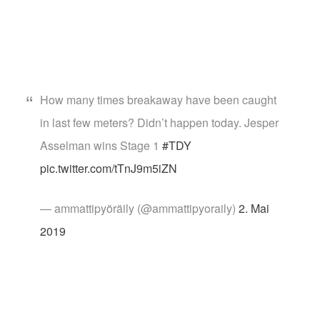
How many times breakaway have been caught
in last few meters? Didn’t happen today. Jesper
Asselman wins Stage 1
#TDY
pic.twitter.com/tTnJ9m5iZN
— ammattipyöräily (@ammattipyoraily)
2. Mai
2019