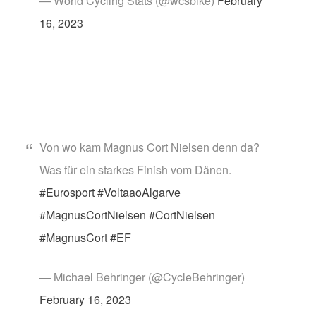
— World Cycling Stats (@wcsbike)
February
16, 2023
Von wo kam Magnus Cort Nielsen denn da?
Was für ein starkes Finish vom Dänen.
#Eurosport
#VoltaaoAlgarve
#MagnusCortNielsen
#CortNielsen
#MagnusCort
#EF
— Michael Behringer (@CycleBehringer)
February 16, 2023