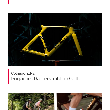
Colnago Y1Rs:
Pogacar’s Rad erstrahlt in Gelb