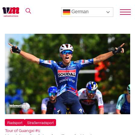
German
Radsport
Straßenradsport
Tour of Guangxi #1: