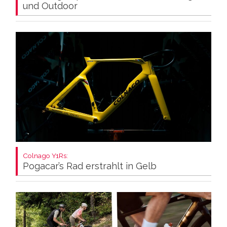
und Outdoor
Colnago Y1Rs:
Pogacar’s Rad erstrahlt in Gelb