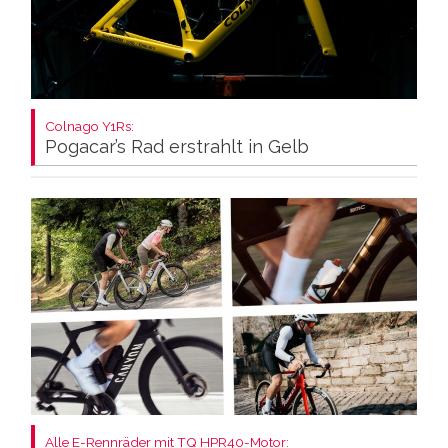
Colnago Y1Rs:
Pogacar’s Rad erstrahlt in Gelb
Alle E-Rennräder mit TQ HPR40-Motor: