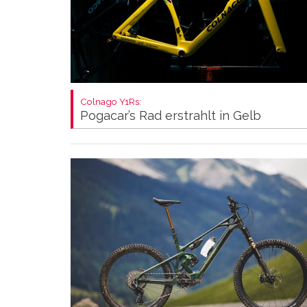
Colnago Y1Rs:
Pogacar’s Rad erstrahlt in Gelb