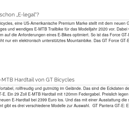
 schon „E-legal“?
icycles, eine US-Amerikanische Premium Marke stellt mit dem neuen 
ges und wendiges E-MTB Trailbike für das Modelljahr 2020 vor. Dabei
rm auf die Anforderungen eines E-Bikes optimiert. So ist das Force GT-
cht nur ein elektronisch unterstütztes Mountainbike. Das GT Force GT-E
-MTB Hardtail von GT Bicycles
rtabel, rollfreudig und gutmütig im Gelände. Das sind die Eckdaten d
E. Ein 29 Zoll E-MTB Hardtail mit 120mm Federgabel. Preislich legen
euen E-Hardtail bei 2399 Euro los. Und das mit einer Ausstattung die 
mt gibt es drei verschiedene Modelle zur Auswahl. GT Pantera GT-E: 