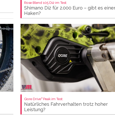
Rose Blend 105 Di2 im Test:
Shimano Di2 für 2.000 Euro – gibt es eine
Haken?
Qore Drive³ Peak im Test:
Natürliches Fahrverhalten trotz hoher
Leistung?