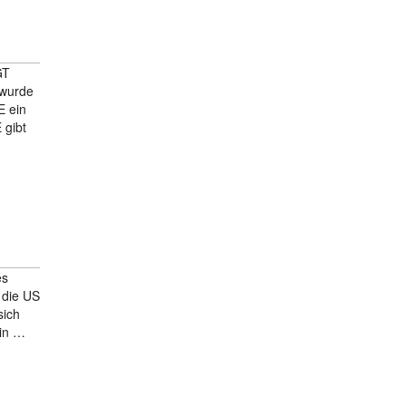
GT
 wurde
E ein
 gibt
es
 die US
sich
Ein …