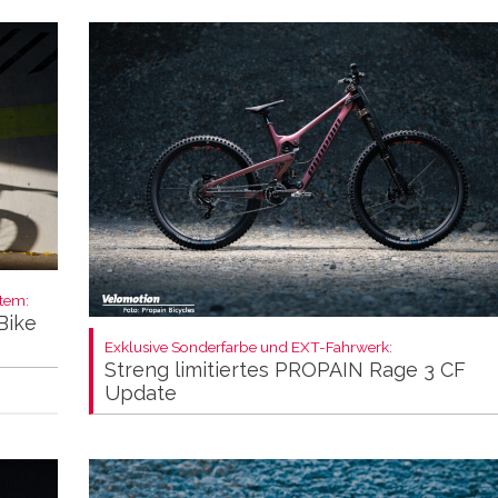
stem:
Bike
Exklusive Sonderfarbe und EXT-Fahrwerk:
Streng limitiertes PROPAIN Rage 3 CF
Update