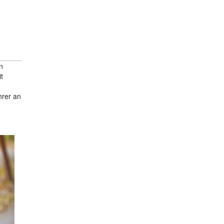
n
t
hrer an