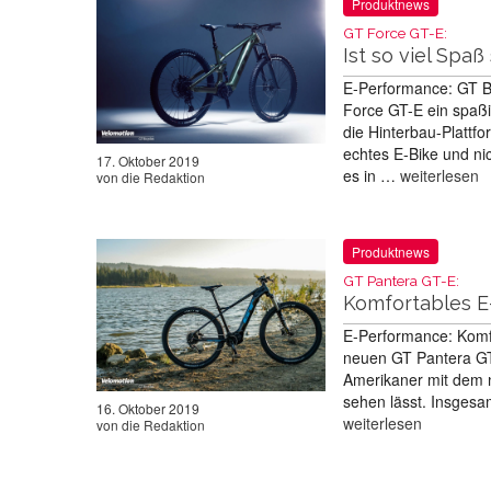
Produktnews
GT Force GT-E:
Ist so viel Spaß
E-Performance: GT B
Force GT-E ein spaßi
die Hinterbau-Plattfo
echtes E-Bike und ni
17. Oktober 2019
es in …
weiterlesen
von
die Redaktion
Produktnews
GT Pantera GT-E:
Komfortables E
E-Performance: Komfo
neuen GT Pantera GT-
Amerikaner mit dem n
sehen lässt. Insgesa
16. Oktober 2019
weiterlesen
von
die Redaktion