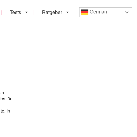
Tests
Ratgeber
German
nen
es für
te, in