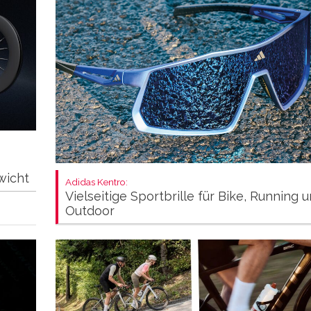
wicht
Adidas Kentro:
Vielseitige Sportbrille für Bike, Running 
Outdoor