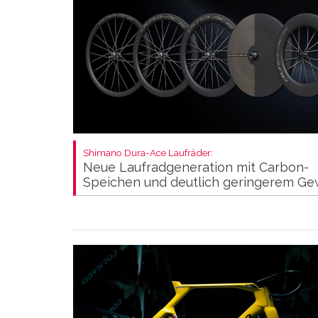
Shimano Dura-Ace Laufräder:
Neue Laufradgeneration mit Carbon-
Speichen und deutlich geringerem Ge