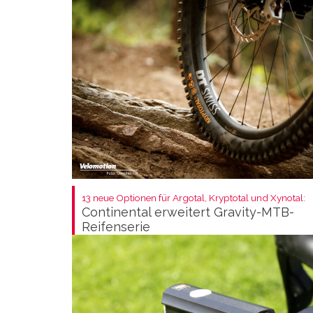
13 neue Optionen für Argotal, Kryptotal und Xynotal:
Continental erweitert Gravity-MTB-
Reifenserie