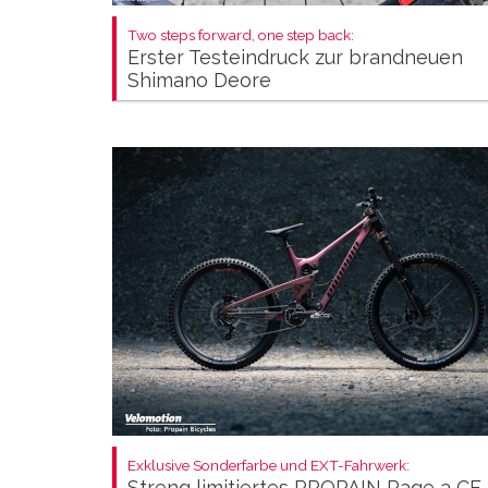
Two steps forward, one step back:
Erster Testeindruck zur brandneuen
Shimano Deore
Exklusive Sonderfarbe und EXT-Fahrwerk:
Streng limitiertes PROPAIN Rage 3 CF