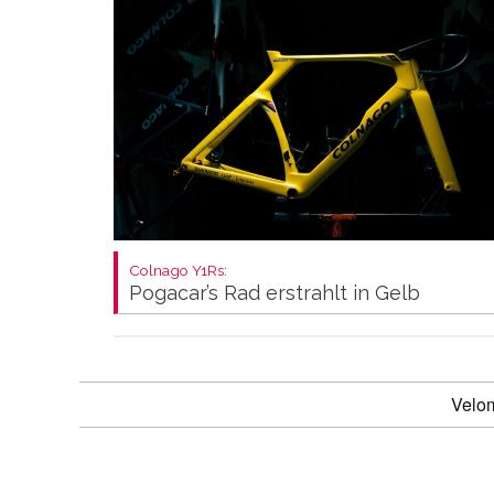
Colnago Y1Rs:
Pogacar’s Rad erstrahlt in Gelb
Velo