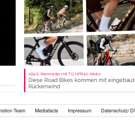
Alle E-Rennräder mit TQ HPR40-Motor:
Diese Road Bikes kommen mit eingebau
Rückenwind
motion Team
Mediafacts
Impressum
Datenschutz/ 