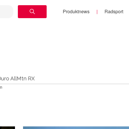
Produktnews
Radsport
Duro AllMtn RX
en