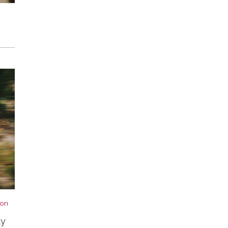
von
ty