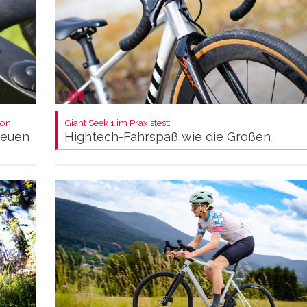
on:
Giant Seek 1 im Praxistest:
neuen
Hightech-Fahrspaß wie die Großen