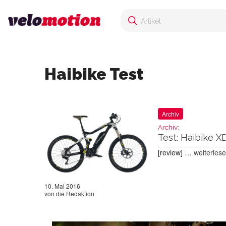
Haibike Test
Archiv
Archiv:
Test: Haibike X
[review] …
weiterles
10. Mai 2016
von
die Redaktion