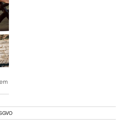
tem
DSGVO