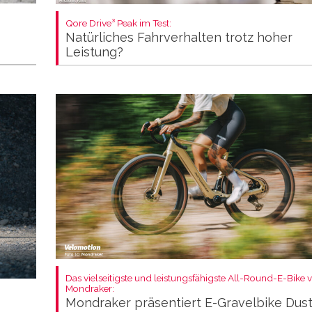
Qore Drive³ Peak im Test:
Natürliches Fahrverhalten trotz hoher
Leistung?
Das vielseitigste und leistungsfähigste All-Round-E-Bike 
Mondraker:
Mondraker präsentiert E-Gravelbike Dus