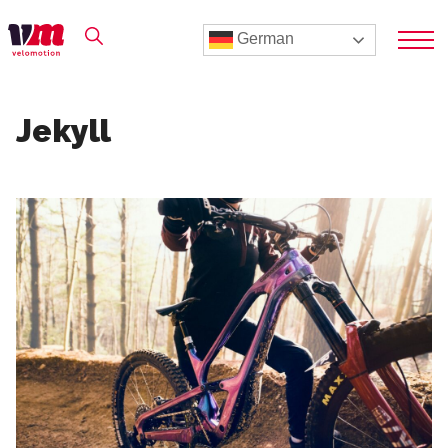
German
Jekyll