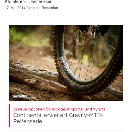
Kilomteren …
weiterlesen
17. Mai 2014
von
die Redaktion
13 neue Optionen für Argotal, Kryptotal und Xynotal:
Continental erweitert Gravity-MTB-
Reifenserie