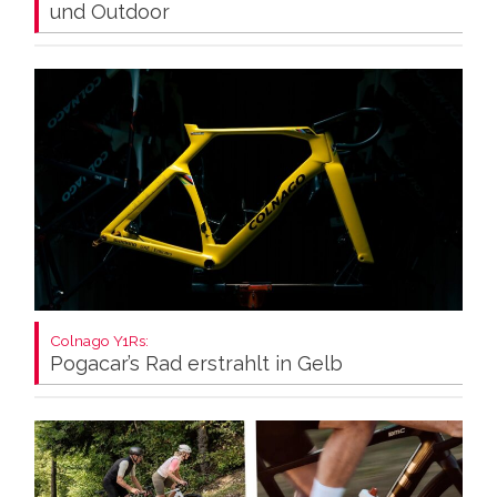
und Outdoor
Colnago Y1Rs:
Pogacar’s Rad erstrahlt in Gelb