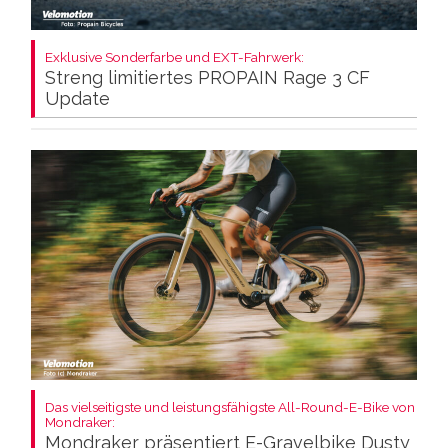
Exklusive Sonderfarbe und EXT-Fahrwerk:
Streng limitiertes PROPAIN Rage 3 CF
Update
Das vielseitigste und leistungsfähigste All-Round-E-Bike von
Mondraker:
Mondraker präsentiert E-Gravelbike Dusty