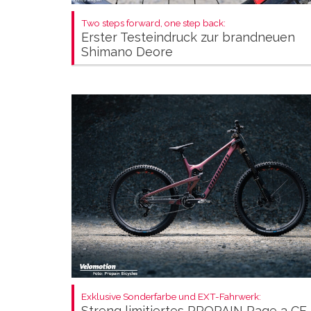
Two steps forward, one step back:
Erster Testeindruck zur brandneuen
Shimano Deore
Exklusive Sonderfarbe und EXT-Fahrwerk:
Streng limitiertes PROPAIN Rage 3 CF