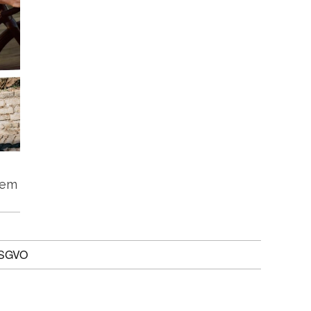
tem
DSGVO