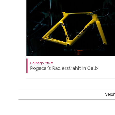
Colnago Y1Rs:
Pogacar’s Rad erstrahlt in Gelb
Velo