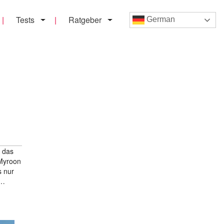
Tests
Ratgeber
German
e das
 Myroon
s nur
 …