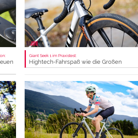
on:
Giant Seek 1 im Praxistest:
neuen
Hightech-Fahrspaß wie die Großen