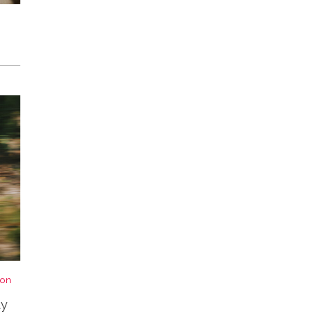
von
ty