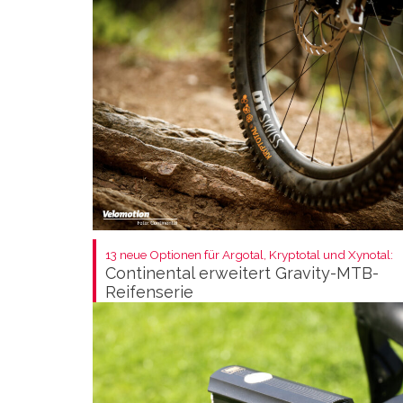
13 neue Optionen für Argotal, Kryptotal und Xynotal:
Continental erweitert Gravity-MTB-
Reifenserie