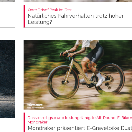
Qore Drive³ Peak im Test:
Natürliches Fahrverhalten trotz hoher
Leistung?
Das vielseitigste und leistungsfähigste All-Round-E-Bike 
Mondraker:
Mondraker präsentiert E-Gravelbike Dus