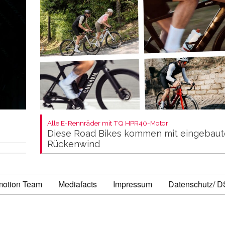
Alle E-Rennräder mit TQ HPR40-Motor:
Diese Road Bikes kommen mit eingebau
Rückenwind
motion Team
Mediafacts
Impressum
Datenschutz/ 