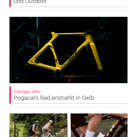
und Outdoor
Colnago Y1Rs:
Pogacar’s Rad erstrahlt in Gelb