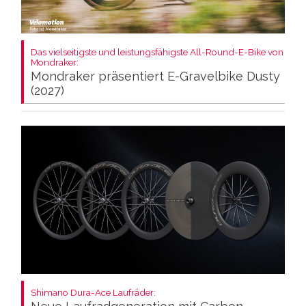
Das vielseitigste und leistungsfähigste All-Round-E-Bike von
Mondraker:
Mondraker präsentiert E-Gravelbike Dusty
(2027)
Shimano Dura-Ace Laufräder: