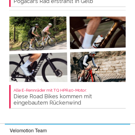
Pogacar’s Rad erstrahlt in Gelb
Alle E-Rennräder mit TQ HPR40-Motor:
Diese Road Bikes kommen mit
eingebautem Rückenwind
Velomotion Team