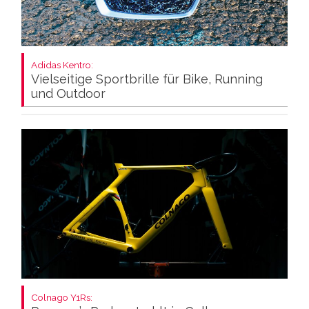
Adidas Kentro:
Vielseitige Sportbrille für Bike, Running
und Outdoor
Colnago Y1Rs: