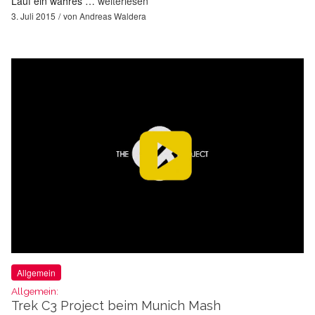
Lauf ein wahres …
weiterlesen
3. Juli 2015
von
Andreas Waldera
Allgemein
Allgemein:
Trek C3 Project beim Munich Mash