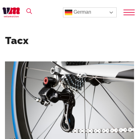
German
Tacx