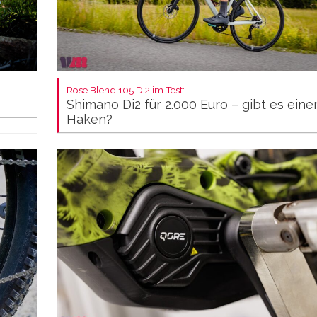
Rose Blend 105 Di2 im Test:
Shimano Di2 für 2.000 Euro – gibt es eine
Haken?