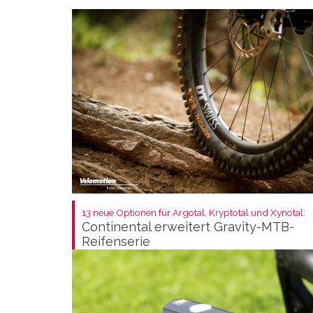
13 neue Optionen für Argotal, Kryptotal und Xynotal:
Continental erweitert Gravity-MTB-
Reifenserie