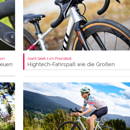
on:
Giant Seek 1 im Praxistest:
neuen
Hightech-Fahrspaß wie die Großen