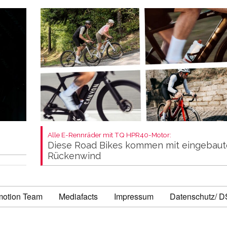
Alle E-Rennräder mit TQ HPR40-Motor:
Diese Road Bikes kommen mit eingebau
Rückenwind
motion Team
Mediafacts
Impressum
Datenschutz/ 