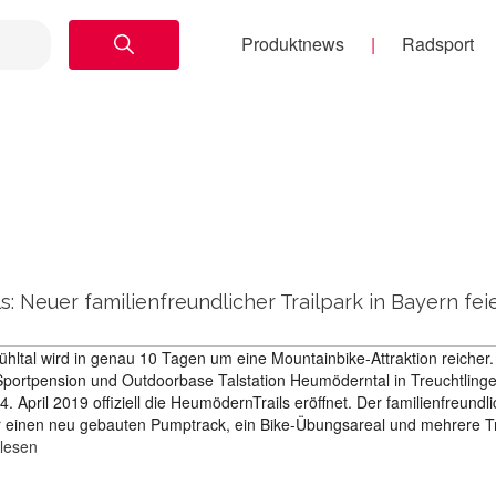
Produktnews
Radsport
: Neuer familienfreundlicher Trailpark in Bayern fei
ltal wird in genau 10 Tagen um eine Mountainbike-Attraktion reicher.
portpension und Outdoorbase Talstation Heumöderntal in Treuchtling
 April 2019 offiziell die HeumödernTrails eröffnet. Der familienfreundl
er einen neu gebauten Pumptrack, ein Bike-Übungsareal und mehrere Tr
rlesen