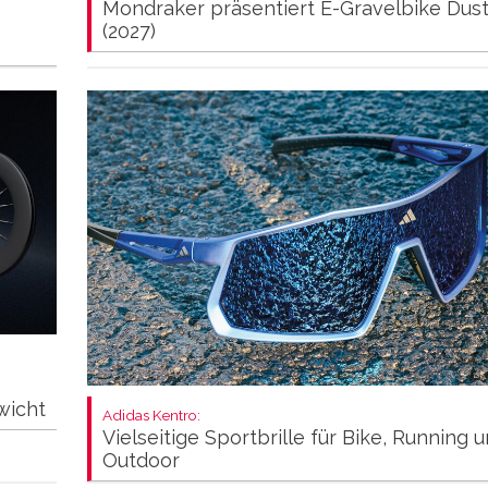
Mondraker präsentiert E-Gravelbike Dus
(2027)
wicht
Adidas Kentro:
Vielseitige Sportbrille für Bike, Running 
Outdoor