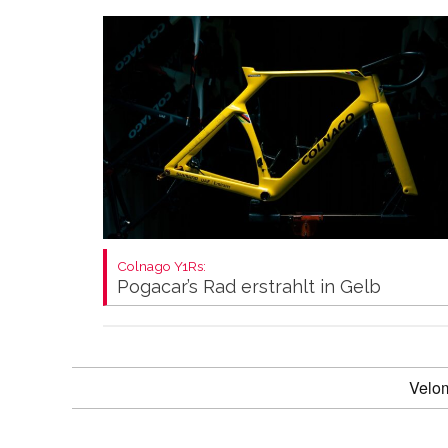
Colnago Y1Rs:
Pogacar’s Rad erstrahlt in Gelb
Velo