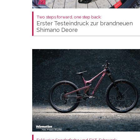
Two steps forward, one step back:
Erster Testeindruck zur brandneuen
Shimano Deore