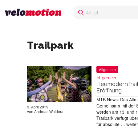
Trailpark
Allgemein
Allgemein:
HeumödernTrails
Eröffnung
MTB News: Das Altmüh
Gemeinsam mit der S
3. April 2019
werden am 13. und 14.
von
Andreas Waldera
Trailpark verfügt üb
für absolute …
weite