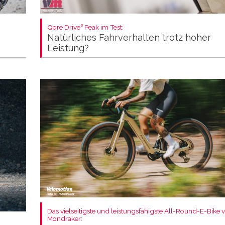
Qore Drive³ Peak im Test:
Natürliches Fahrverhalten trotz hoher
Leistung?
Das vielseitigste und leistungsfähigste All-Round-E-Bike 
Mondraker: