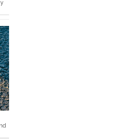
ty
und