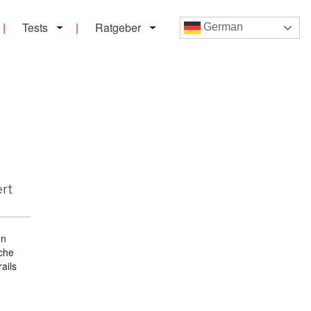
Tests
Ratgeber
German
ert
en
iche
ails