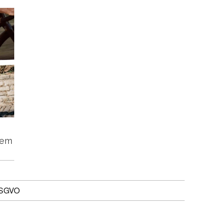
tem
DSGVO