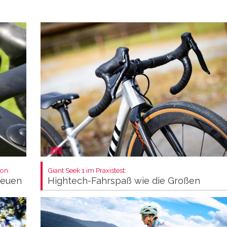
on:
Giant Seek 1 im Praxistest:
neuen
Hightech-Fahrspaß wie die Großen