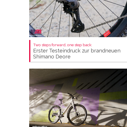
Two steps forward, one step back:
Erster Testeindruck zur brandneuen
Shimano Deore