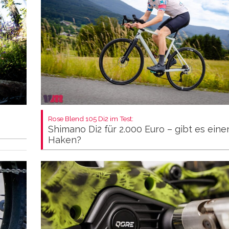
Rose Blend 105 Di2 im Test:
Shimano Di2 für 2.000 Euro – gibt es eine
Haken?