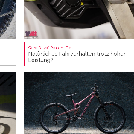
Qore Drive³ Peak im Test:
Natürliches Fahrverhalten trotz hoher
Leistung?