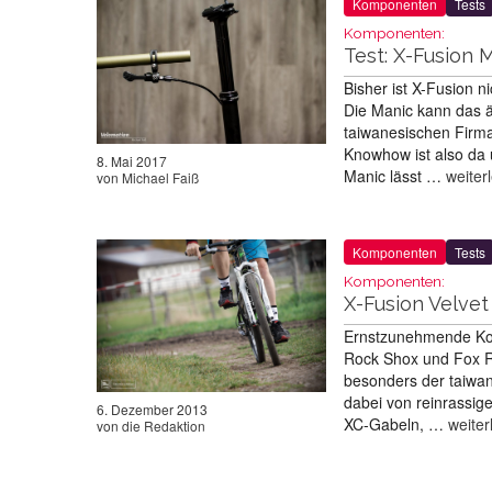
Komponenten
Tests
Komponenten:
Test: X-Fusion 
Bisher ist X-Fusion 
Die Manic kann das 
taiwanesischen Firma
Knowhow ist also da
8. Mai 2017
Manic lässt …
weiter
von
Michael Faiß
Komponenten
Tests
Komponenten:
X-Fusion Velvet
Ernstzunehmende Konk
Rock Shox und Fox Ra
besonders der taiwan
dabei von reinrassig
6. Dezember 2013
XC-Gabeln, …
weiter
von
die Redaktion