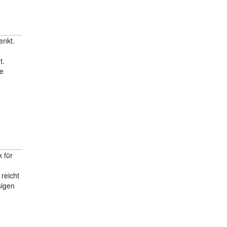
enkt.
t.
ie
 für
reicht
sigen