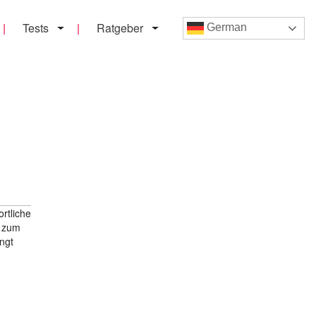
Tests
Ratgeber
German
rtliche
g zum
ingt