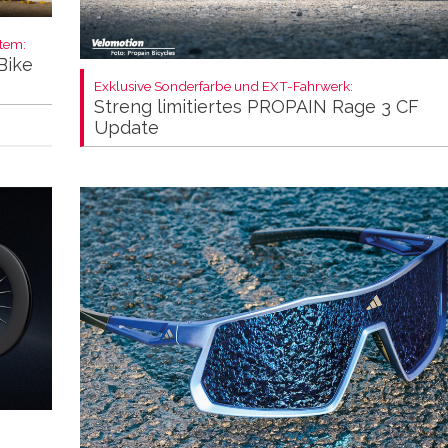
stem:
Bike
Exklusive Sonderfarbe und EXT-Fahrwerk:
Streng limitiertes PROPAIN Rage 3 CF
Update