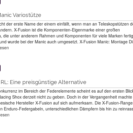
Manic Variostütze
nicht der erste Name der einem einfällt, wenn man an Teleskopstützen d
ändern. X-Fusion ist die Komponenten-Eigenmarke einer großen
, die unter anderem Rahmen und Komponenten für viele Marken fertig
 und wurde bei der Manic auch umgesetzt. X-Fusion Manic: Montage D
lesen
 RL: Eine preisgünstige Alternative
urrenz im Bereich der Federelemente scheint es auf den ersten Blick
cing Shox derzeit nicht zu geben. Doch in der Vergangenheit machte
esische Hersteller X-Fusion auf sich aufmerksam. Die X-Fusion-Range 
en Enduro-Federgabeln, unterschiedlichen Dämpfern bis hin zu reinras
lesen