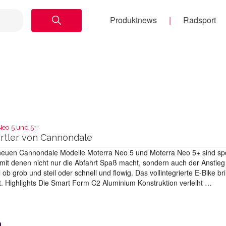
Produktnews
Radsport
eo 5 und 5+:
rtler von Cannondale
neuen Cannondale Modelle Moterra Neo 5 und Moterra Neo 5+ sind spo
, mit denen nicht nur die Abfahrt Spaß macht, sondern auch der Anstie
 ob grob und steil oder schnell und flowig. Das vollintegrierte E-Bike br
t. Highlights Die Smart Form C2 Aluminium Konstruktion verleiht …