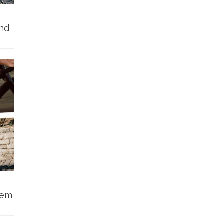
und
tem