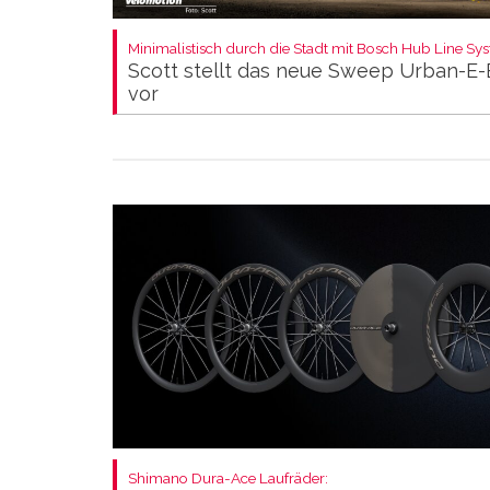
Minimalistisch durch die Stadt mit Bosch Hub Line Sy
Scott stellt das neue Sweep Urban-E-
vor
Shimano Dura-Ace Laufräder: