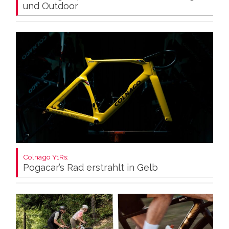
und Outdoor
Colnago Y1Rs:
Pogacar’s Rad erstrahlt in Gelb