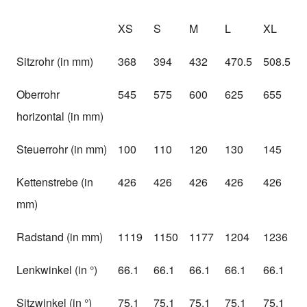
XS
S
M
L
XL
Sitzrohr (in mm)
368
394
432
470.5
508.5
Oberrohr
545
575
600
625
655
horizontal (in mm)
Steuerrohr (in mm)
100
110
120
130
145
Kettenstrebe (in
426
426
426
426
426
mm)
Radstand (in mm)
1119
1150
1177
1204
1236
Lenkwinkel (in °)
66.1
66.1
66.1
66.1
66.1
Sitzwinkel (in °)
75.1
75.1
75.1
75.1
75.1