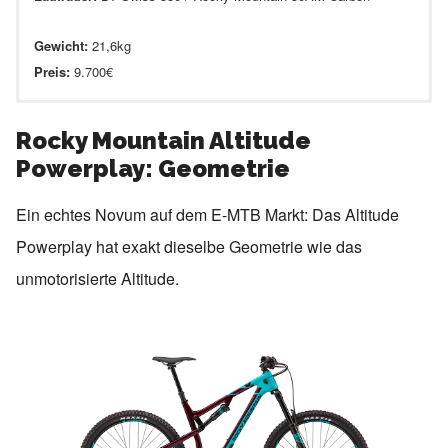
Gewicht:
21,6kg
Preis:
9.700€
Rocky Mountain Altitude
Powerplay: Geometrie
Ein echtes Novum auf dem E-MTB Markt: Das Altitude
Rahmenmaterial:
Carbon
Antrieb:
SRAM EX1
Powerplay hat exakt dieselbe Geometrie wie das
Federgabel:
FOX 36 Float Grip Performance 160mm
unmotorisierte Altitude.
Dämpfer:
FOX Float DPS Evol Performance
Laufräder:
DT Swiss 350 / Sun Düroc 40
Gewicht:
22,3kg
Rahmenmaterial:
Carbon
Preis:
6.000€
Antrieb:
SRAM EX1
Federgabel:
Rock Shox Yari RC 160mm