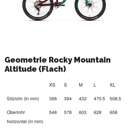
Dämpfer:
Rock Shox Deluxe RT
Laufräder:
SRAM MTH / Sun Düroc 40
Gewicht:
22,3kg
Preis:
6.000€
Geometrie Rocky Mountain
Altitude (Flach)
XS
S
M
L
XL
Sitzrohr (in mm)
368
394
432
470.5
508.5
Oberrohr
548
578
603
628
658
horizontal (in mm)