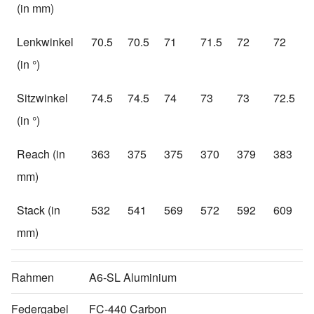
(in mm)
Lenkwinkel
70.5
70.5
71
71.5
72
72
(in °)
Sitzwinkel
74.5
74.5
74
73
73
72.5
(in °)
Reach (in
363
375
375
370
379
383
mm)
Stack (in
532
541
569
572
592
609
mm)
Rahmen
A6-SL Aluminium
Federgabel
FC-440 Carbon