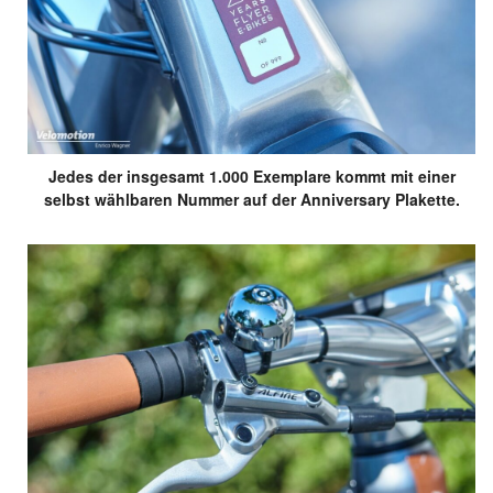
Preis: 5.399 Euro
Jedes der insgesamt 1.000 Exemplare kommt mit einer
selbst wählbaren Nummer auf der Anniversary Plakette.
Erhältliche Rahmenformen:
Tiefeinsteiger / Trapez /
Herrenrahmen
Laufradgröße:
28 Zoll
Motor:
Panasonic GX Ultimate HS (90 Nm)
Akku:
630 Wh
Schaltung:
Rohloff Speedhub E-14 / Gates Riemen