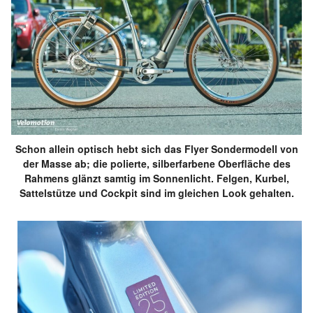
Preis: 5.199 Euro
Schon allein optisch hebt sich das Flyer Sondermodell von
der Masse ab; die polierte, silberfarbene Oberfläche des
Rahmens glänzt samtig im Sonnenlicht. Felgen, Kurbel,
Erhältliche Rahmenformen:
Tiefeinsteiger / Trapez /
Sattelstütze und Cockpit sind im gleichen Look gehalten.
Herrenrahmen
Laufradgröße:
28 Zoll
Motor:
Panasonic GX Ultimate HS (90 Nm)
Akku:
630 Wh
Schaltung:
Shimano XT 12-Gang
Bremsen:
Magura MT5e
Gabel:
Suntour MobiE 25 Air