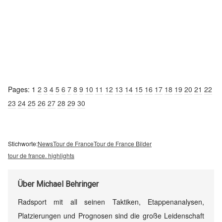
Pages:
1
2
3
4
5
6
7
8
9
10
11
12
13
14
15
16
17
18
19
20
21
22
23
24
25
26
27
28
29
30
Stichworte:
News
Tour de France
Tour de France Bilder
tour de france. highlights
Über
Michael Behringer
Radsport mit all seinen Taktiken, Etappenanalysen,
Platzierungen und Prognosen sind die große Leidenschaft