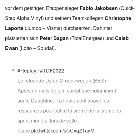
vor dem gestrigen Etappensieger
Fabio Jakobsen
(Quick-
Step Alpha Vinyl) und seinem Teamkollegen
Christophe
Laporte
(Jumbo – Visma) durchsetzen. Dahinter
platzierten sich
Peter Sagan
(TotalEnergies) und
Caleb
Ewan
(Lotto – Soudal).
#Replay
/
#TDF2022
Le retour de Dylan Groenewegen (BEX) !
Après un mois de juin compliqué notamment
sur le Dauphiné, il a finalement trouvé les
ressources pour battre la crème de la crème du
sprint mondial lors de cette
étape.
pic.twitter.com/sCCxqZ1ayM