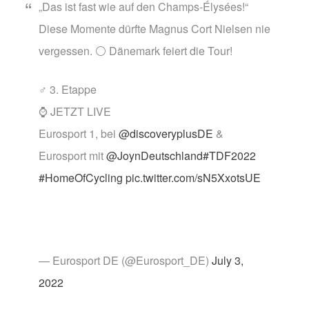
„Das ist fast wie auf den Champs-Élysées!“
Diese Momente dürfte Magnus Cort Nielsen nie
vergessen. ⚪ Dänemark feiert die Tour!
‍♂️ 3. Etappe
⌚ JETZT LIVE
Eurosport 1, bei
@discoveryplusDE
&
Eurosport mit
@JoynDeutschland
#TDF2022
#HomeOfCycling
pic.twitter.com/sN5XxotsUE
— Eurosport DE (@Eurosport_DE)
July 3,
2022