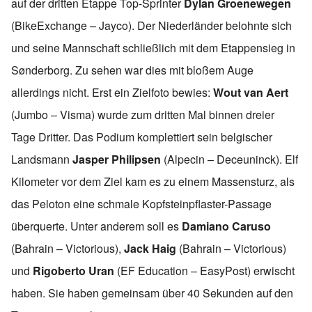
auf der dritten Etappe Top-Sprinter
Dylan Groenewegen
(BikeExchange – Jayco). Der Niederländer belohnte sich
und seine Mannschaft schließlich mit dem Etappensieg in
Sønderborg. Zu sehen war dies mit bloßem Auge
allerdings nicht. Erst ein Zielfoto bewies:
Wout van Aert
(Jumbo – Visma) wurde zum dritten Mal binnen dreier
Tage Dritter. Das Podium komplettiert sein belgischer
Landsmann
Jasper Philipsen
(Alpecin – Deceuninck). Elf
Kilometer vor dem Ziel kam es zu einem Massensturz, als
das Peloton eine schmale Kopfsteinpflaster-Passage
überquerte. Unter anderem soll es
Damiano Caruso
(Bahrain – Victorious),
Jack Haig
(Bahrain – Victorious)
und
Rigoberto Uran
(EF Education – EasyPost) erwischt
haben. Sie haben gemeinsam über 40 Sekunden auf den