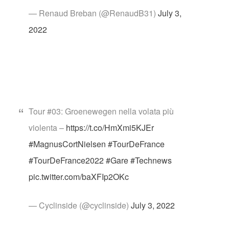
— Renaud Breban (@RenaudB31)
July 3,
2022
Tour #03: Groenewegen nella volata più
violenta –
https://t.co/HmXmi5KJEr
#MagnusCortNielsen
#TourDeFrance
#TourDeFrance2022
#Gare
#Technews
pic.twitter.com/baXFIp2OKc
— Cyclinside (@cyclinside)
July 3, 2022