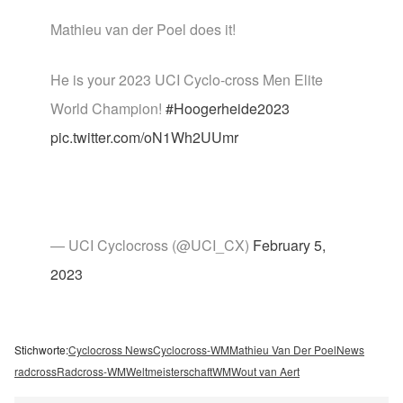
Mathieu van der Poel does it!
He is your 2023 UCI Cyclo-cross Men Elite
World Champion!
#Hoogerheide2023
pic.twitter.com/oN1Wh2UUmr
— UCI Cyclocross (@UCI_CX)
February 5,
2023
Stichworte:
Cyclocross News
Cyclocross-WM
Mathieu Van Der Poel
News
radcross
Radcross-WM
Weltmeisterschaft
WM
Wout van Aert