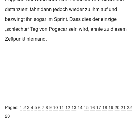
distanziert, fährt dann jedoch wieder zu ihm auf und
bezwingt ihn sogar im Sprint. Dass dies der einzige
„schlechte“ Tag von Pogacar sein wird, ahnte zu diesem
Zeitpunkt niemand.
Pages:
1
2
3
4
5
6
7
8
9
10
11
12
13
14
15
16
17
18
19
20
21
22
23