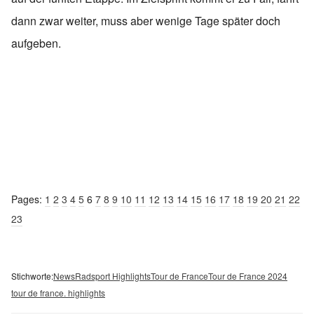
dann zwar weiter, muss aber wenige Tage später doch
aufgeben.
Pages:
1
2
3
4
5
6
7
8
9
10
11
12
13
14
15
16
17
18
19
20
21
22
23
Stichworte:
News
Radsport Highlights
Tour de France
Tour de France 2024
tour de france. highlights