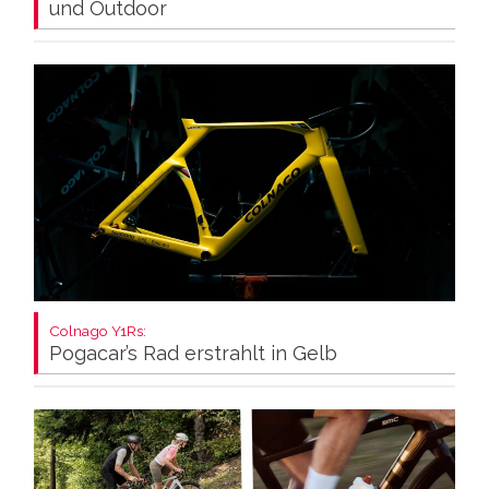
und Outdoor
Colnago Y1Rs:
Pogacar’s Rad erstrahlt in Gelb