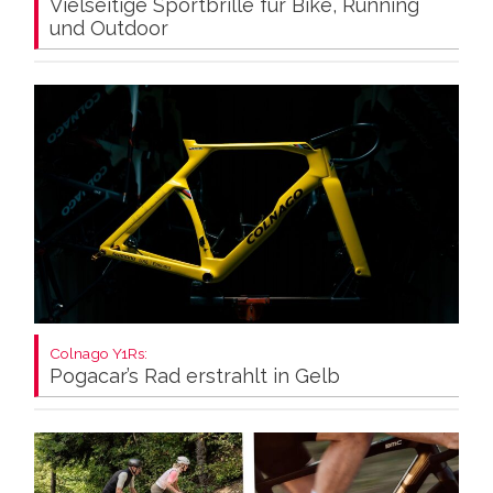
Vielseitige Sportbrille für Bike, Running
und Outdoor
Colnago Y1Rs:
Pogacar’s Rad erstrahlt in Gelb