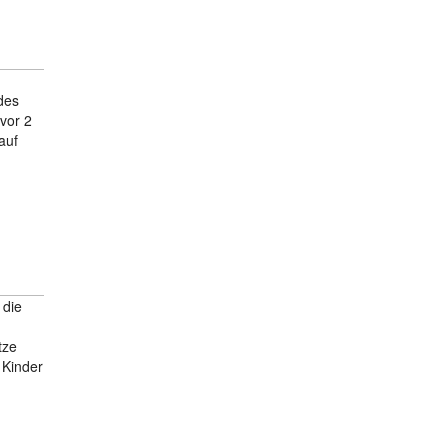
des
vor 2
auf
 die
tze
 Kinder