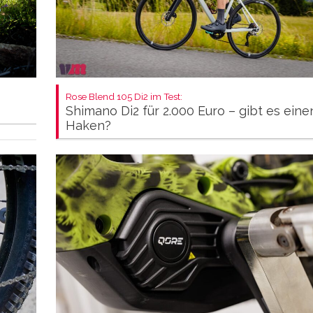
Rose Blend 105 Di2 im Test:
Shimano Di2 für 2.000 Euro – gibt es eine
Haken?