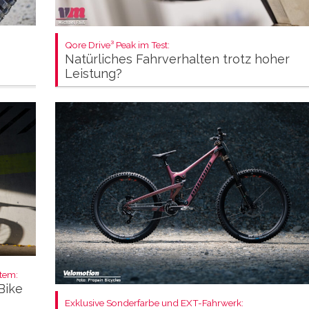
Qore Drive³ Peak im Test:
Natürliches Fahrverhalten trotz hoher
Leistung?
stem:
Bike
Exklusive Sonderfarbe und EXT-Fahrwerk: