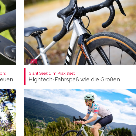
on:
Giant Seek 1 im Praxistest:
neuen
Hightech-Fahrspaß wie die Großen