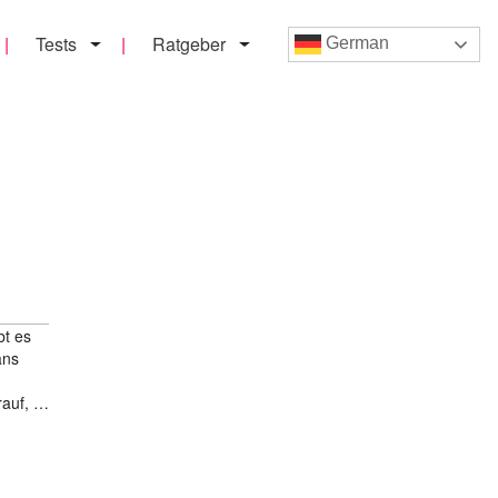
Tests
Ratgeber
German
bt es
ans
drauf, …