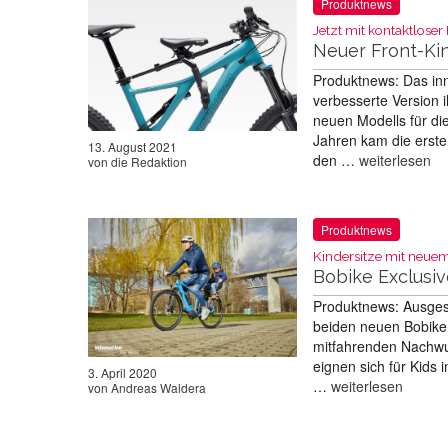
Produktnews
Jetzt mit kontaktlos
Neuer Front-Kin
Produktnews: Das inn
verbesserte Version i
neuen Modells für di
Jahren kam die erste
13. August 2021
den …
weiterlesen
von
die Redaktion
Produktnews
Kindersitze mit neue
Bobike Exclusiv
Produktnews: Ausgest
beiden neuen Bobike 
mitfahrenden Nachwuc
eignen sich für Kids 
3. April 2020
…
weiterlesen
von
Andreas Waldera