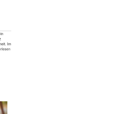
ein
z
eit. Im
erlesen