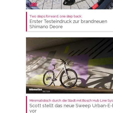
Two steps forward, one step back:
Erster Testeindruck zur brandneuen
Shimano Deore
Minimalistisch durch die Stadt mit Bosch Hub Line Sy
Scott stellt das neue Sweep Urban-E-
vor