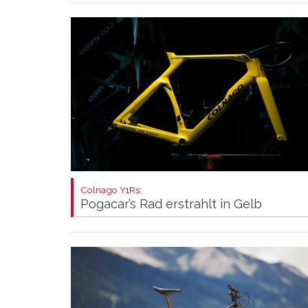
Colnago Y1Rs:
Pogacar’s Rad erstrahlt in Gelb