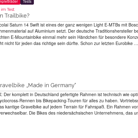
pletträder
Tests
 im Test:
in Trailbike?
colai Saturn 14 Swift ist eines der ganz wenigen Light E-MTBs mit Bos
hmenmaterial auf Aluminium setzt. Der deutsche Traditionshersteller b
ichten E-Mountainbike einmal mehr sein Händchen für besondere Konz
ht nicht für jeden das richtige sein dürfte. Schon zur letzten Eurobike 
:
Gravelbike „Made in Germany“
: Der komplett in Deutschland gefertigte Rahmen ist technisch wie opt
Cyclocross-Rennen bis Bikepacking-Touren für alles zu haben. Vortriebs
das kantige Gravelbike auf jedem Terrain für Fahrspaß. Ein Rahmen vo
unverwechselbar. Die Bikes des niedersächsischen Unternehmens, das u