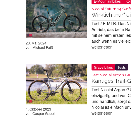
E-Mountainbikes
Kom
Nicolai Saturn 14 Swift
Wirklich „nur“ e
Test / E-MTB: Das Ni
Antrieb, das beim Ra
mit seinem ersten le
auch wenn es vielleic
23. Mai 2024
weiterlesen
von
Michael Faiß
Gravelbikes
Tests
Test Nicolai Argon GX
Kantiges Trail-
Test Nicolai Argon GX
einzigartig und von 
und handlich, sorgt 
Nicolai ist einfach 
4. Oktober 2023
weiterlesen
von
Caspar Gebel