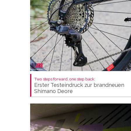
Two steps forward, one step back:
Erster Testeindruck zur brandneuen
Shimano Deore