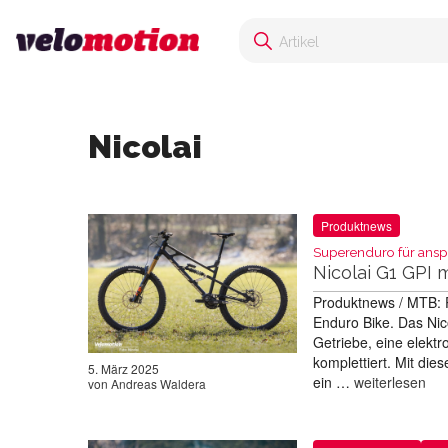
Nicolai
Produktnews
Superenduro für anspr
Nicolai G1 GPI 
Produktnews / MTB: P
Enduro Bike. Das Nico
Getriebe, eine elekt
komplettiert. Mit die
5. März 2025
ein …
weiterlesen
von
Andreas Waldera