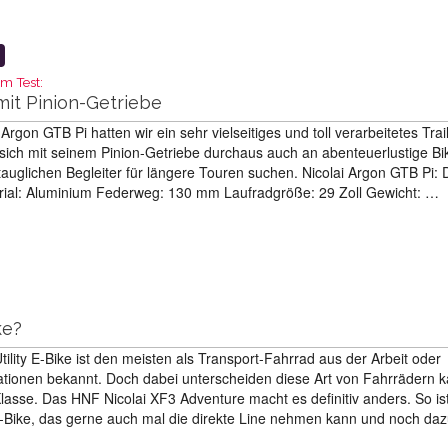
im Test:
 mit Pinion-Getriebe
Argon GTB Pi hatten wir ein sehr vielseitiges und toll verarbeitetes Trail
s sich mit seinem Pinion-Getriebe durchaus auch an abenteuerlustige Bi
ailtauglichen Begleiter für längere Touren suchen. Nicolai Argon GTB Pi: 
al: Aluminium Federweg: 130 mm Laufradgröße: 29 Zoll Gewicht: …
ke?
ility E-Bike ist den meisten als Transport-Fahrrad aus der Arbeit oder
tuationen bekannt. Doch dabei unterscheiden diese Art von Fahrrädern 
lasse. Das HNF Nicolai XF3 Adventure macht es definitiv anders. So is
y E-Bike, das gerne auch mal die direkte Line nehmen kann und noch da