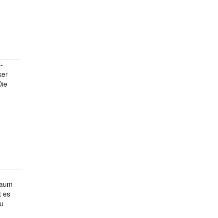
-
ker
Die
kaum
t es
zu