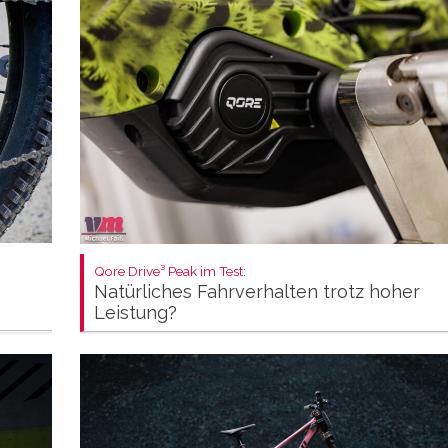
Qore Drive³ Peak im Test:
Natürliches Fahrverhalten trotz hoher
Leistung?