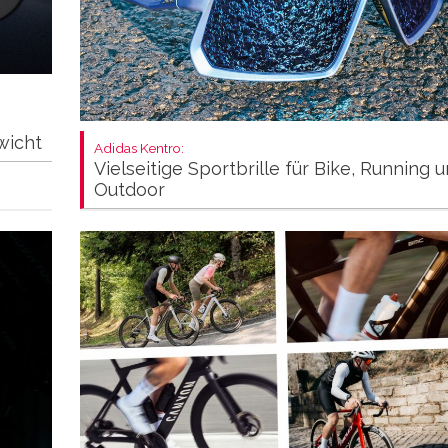
wicht
Adidas Kentro:
Vielseitige Sportbrille für Bike, Running 
Outdoor