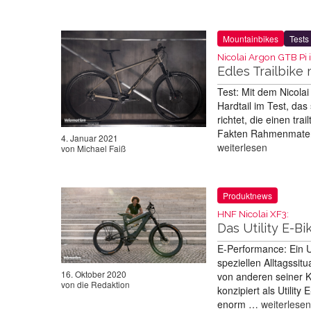
Mountainbikes
Tests
Nicolai Argon GTB Pi 
Edles Trailbike
Test: Mit dem Nicolai 
Hardtail im Test, da
richtet, die einen tr
Fakten Rahmenmateri
4. Januar 2021
weiterlesen
von
Michael Faiß
Produktnews
HNF Nicolai XF3:
Das Utility E-Bi
E-Performance: Ein Ut
speziellen Alltagssi
16. Oktober 2020
von anderen seiner K
von
die Redaktion
konzipiert als Utilit
enorm …
weiterlesen