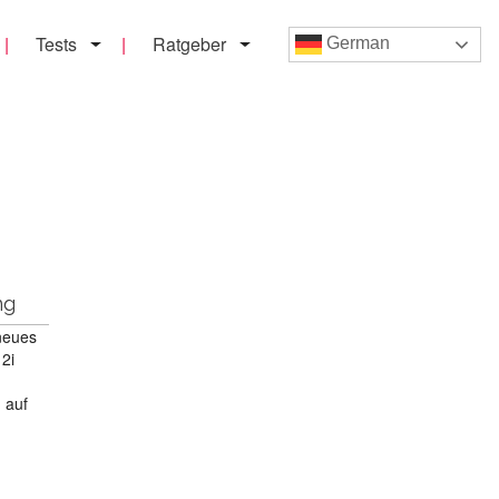
Tests
Ratgeber
German
ng
neues
12i
 auf