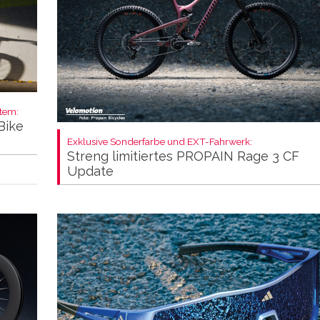
stem:
Bike
Exklusive Sonderfarbe und EXT-Fahrwerk:
Streng limitiertes PROPAIN Rage 3 CF
Update