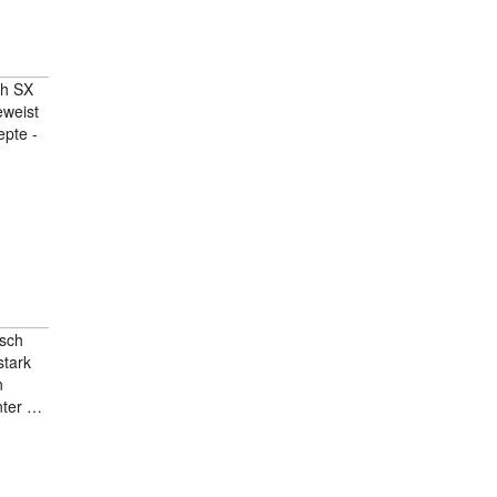
ch SX
eweist
epte -
…
isch
stark
n
nter …