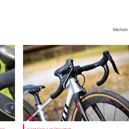
Nächste 
on:
Giant Seek 1 im Praxistest: