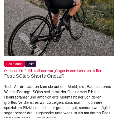
Bekleidung
Tests
Die neue Profi-Bib soll den Vorgänger in den Schatten stellen:
Test: SQlab Shorts One12R
Test: Vor drei Jahren kam sie auf den Markt, die „Radhose ohne
Windel-Feeling“: SQlab stellte mit der One12 eine Bib für
Rennradfahrer und ambitionierte Mountainbiker vor, deren
größtes Verdienst es war zu zeigen, dass man mit dünnerem,
speziellem Sitzkissen nicht nur genauso gut, sondern womöglich
sogar besser auf Langstrecke unterwegs ist als mit dicken Pads.
Dazu gab es bei …
weiterlesen