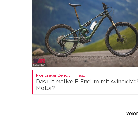
Mondraker Zendit im Test:
Das ultimative E-Enduro mit Avinox M2
Motor?
Velo