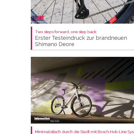
Two steps forward, one step back:
Erster Testeindruck zur brandneuen
Shimano Deore
Minimalistisch durch die Stadt mit Bosch Hub Line Sy