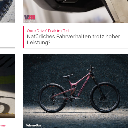
Qore Drive³ Peak im Test:
Natürliches Fahrverhalten trotz hoher
Leistung?
stem: