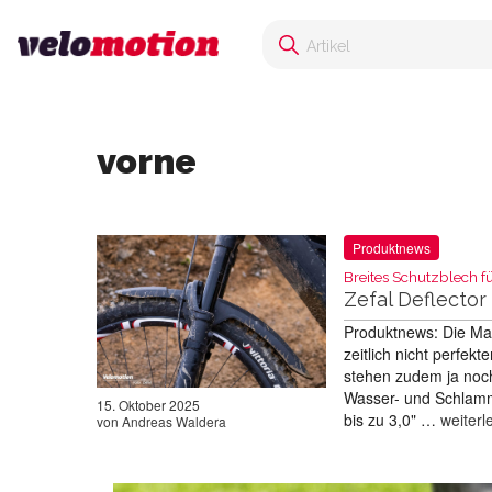
vorne
Produktnews
Breites Schutzblech f
Zefal Deflecto
Produktnews: Die Ma
zeitlich nicht perfe
stehen zudem ja noch
Wasser- und Schlamms
15. Oktober 2025
bis zu 3,0" …
weiterl
von
Andreas Waldera