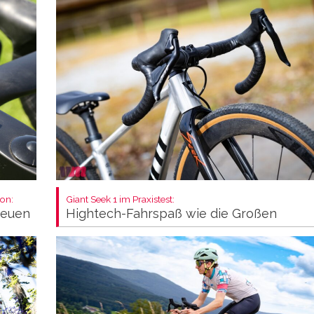
on:
Giant Seek 1 im Praxistest:
neuen
Hightech-Fahrspaß wie die Großen