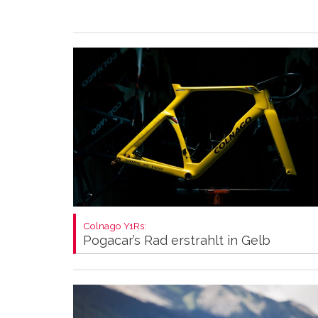
Colnago Y1Rs:
Pogacar’s Rad erstrahlt in Gelb