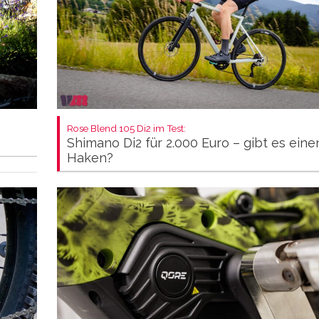
Rose Blend 105 Di2 im Test:
Shimano Di2 für 2.000 Euro – gibt es eine
Haken?