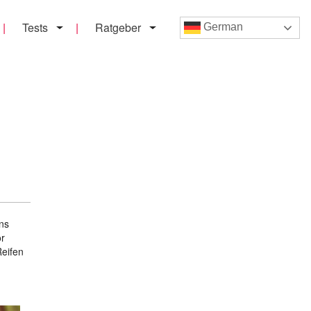
Tests
Ratgeber
German
uns
or
Reifen