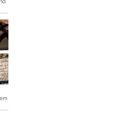
und
tem