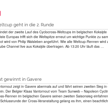
ltcup geht in die 2. Runde
ndet der zweite Lauf des Cyclocross-Weltcups im belgischen Koksijde s
ste Europas trifft sich die Weltspitze erneut um wichtige Punkte zu sa
t wird von Philip Walsleben angeführt. Wie alle Weltcup-Rennen wird
be Channel live aus Koksijde übertragen. Ab 13:20 Uhr läuft das …
ut gewinnt in Gavere
tornout zeigt in Gavere abermals auf und fährt seinen zweiten Sieg in
ein. Der Belgier Klaas Vantornout vom Team Sunweb – Napoleon Cycli
oss-Rennen im belgischen Gavere seinen zweiten Saisonsieg einfahre
r Schlussrunde der Cross-Veranstaltung gelang es ihm, einen beachtli