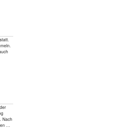
tatt.
mmeln.
 auch
 der
ng
n. Nach
chen …