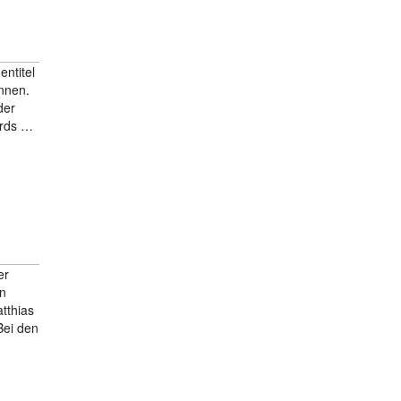
ntitel
nnen.
der
ords …
er
en
tthias
Bei den