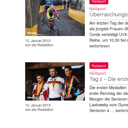
Radsport
Radsport:
Überraschungss
Am letzten Tag der d
als jüngste Frauen-S
Cords verteidigt U19
Reihe, um 10.30 fiel
12. Januar 2015
von
die Redaktion
weiterlesen
Radsport
Radsport:
Tag 2 – Die ers
Die ersten Medaillen
erste Renntag der de
Morgen die Senioren 
Lastowsky vom Gunsh
10. Januar 2015
von
die Redaktion
Senioren 4 …
weiter