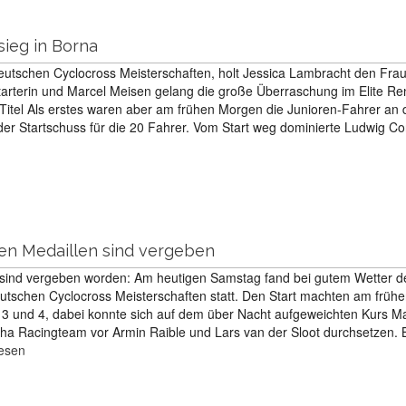
ieg in Borna
eutschen Cyclocross Meisterschaften, holt Jessica Lambracht den Fraue
tarterin und Marcel Meisen gelang die große Überraschung im Elite Re
-Titel Als erstes waren aber am frühen Morgen die Junioren-Fahrer an 
 der Startschuss für die 20 Fahrer. Vom Start weg dominierte Ludwig C
ten Medaillen sind vergeben
 sind vergeben worden: Am heutigen Samstag fand bei gutem Wetter d
utschen Cyclocross Meisterschaften statt. Den Start machten am früh
3 und 4, dabei konnte sich auf dem über Nacht aufgeweichten Kurs Ma
a Racingteam vor Armin Raible und Lars van der Sloot durchsetzen. 
lesen