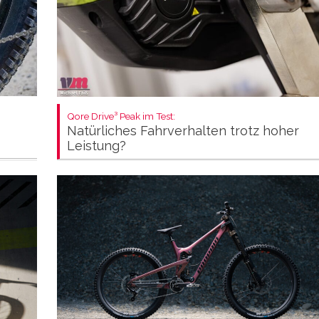
Qore Drive³ Peak im Test:
Natürliches Fahrverhalten trotz hoher
Leistung?