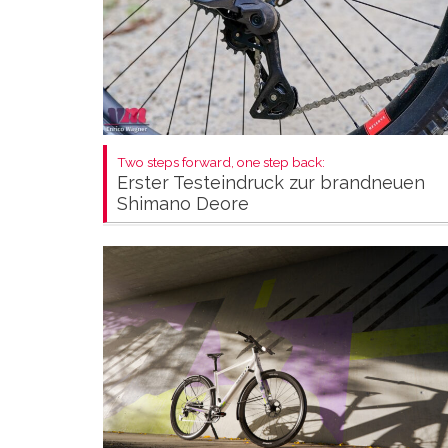
Two steps forward, one step back:
Erster Testeindruck zur brandneuen
Shimano Deore