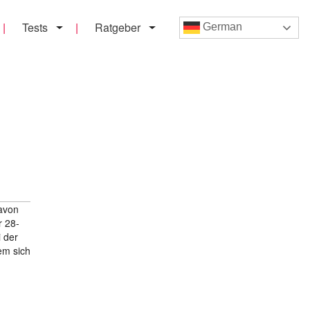
Tests
Ratgeber
German
davon
r 28-
 der
em sich