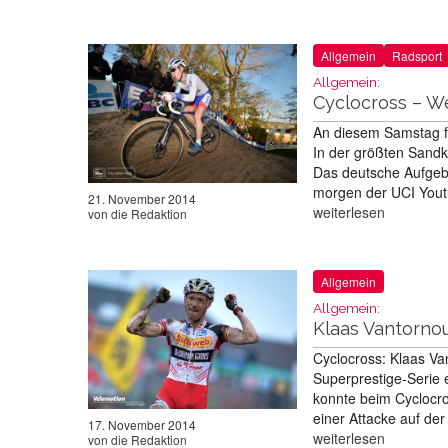
Allgemein
Radsport
Allgemein:
Cyclocross – We
An diesem Samstag fi
In der größten Sandki
Das deutsche Aufgebo
morgen der UCI Youtu
21. November 2014
weiterlesen
von
die Redaktion
Allgemein
Allgemein:
Klaas Vantorno
Cyclocross: Klaas Van
Superprestige-Serie 
konnte beim Cyclocr
einer Attacke auf de
17. November 2014
weiterlesen
von
die Redaktion