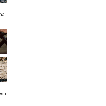
und
tem