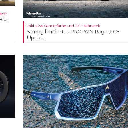
stem:
Bike
Exklusive Sonderfarbe und EXT-Fahrwerk:
Streng limitiertes PROPAIN Rage 3 CF
Update