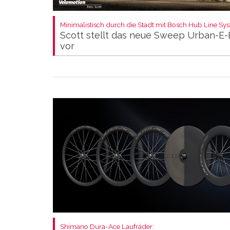
Minimalistisch durch die Stadt mit Bosch Hub Line Sy
Scott stellt das neue Sweep Urban-E-
vor
Shimano Dura-Ace Laufräder: