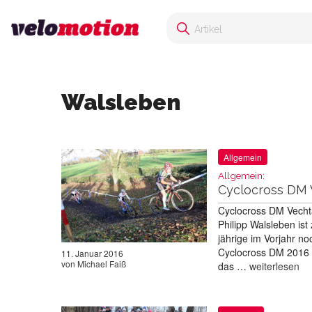
Walsleben
Allgemein
Allgemein:
Cyclocross DM V
Cyclocross DM Vechta
Philipp Walsleben is
jährige im Vorjahr 
Cyclocross DM 2016 
11. Januar 2016
von
Michael Faiß
das …
weiterlesen