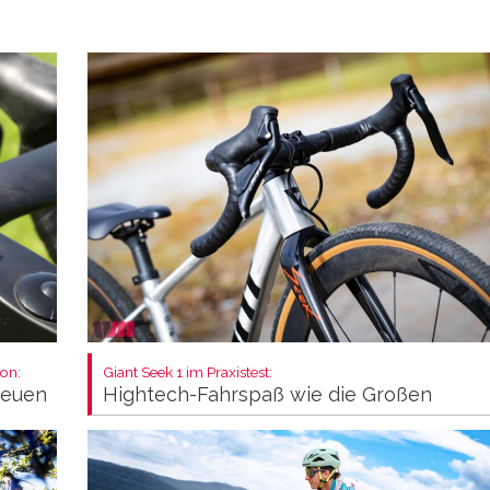
on:
Giant Seek 1 im Praxistest:
neuen
Hightech-Fahrspaß wie die Großen