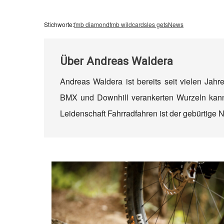
Stichworte:
fmb diamond
fmb wildcards
les gets
News
Über
Andreas Waldera
Andreas Waldera ist bereits seit vielen Jahr
BMX und Downhill verankerten Wurzeln kann 
Leidenschaft Fahrradfahren ist der gebürtige N