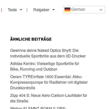
Tests
Ratgeber
German
ÄHNLICHE BEITRÄGE
Gewinne deine Naked Optics Shyft:
Die
individuelle Sportbrille aus dem 3D-Drucker
Adidas Kentro:
Vielseitige Sportbrille für
Bike, Running und Outdoor
Osram TYREinflate 1600 Essential:
Akku-
Kompressorpumpe für Radfahrer mit digitaler
Druckkontrolle
Zipp 404 S:
Neue Aero-Carbon-Laufräder für
die Straße
Wahoo ELEMNT ROAM 3:
GPS-