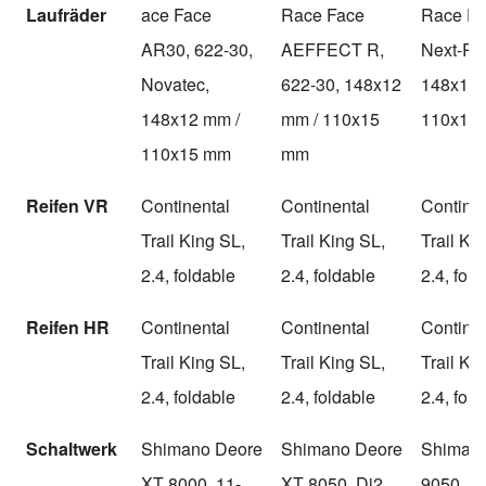
Laufräder
ace Face
Race Face
Race Fa
AR30, 622-30,
AEFFECT R,
Next-R, 
Novatec,
622-30, 148x12
148x12 
148x12 mm /
mm / 110x15
110x15
110x15 mm
mm
Reifen VR
Continental
Continental
Continen
Trail King SL,
Trail King SL,
Trail Ki
2.4, foldable
2.4, foldable
2.4, fol
Reifen HR
Continental
Continental
Continen
Trail King SL,
Trail King SL,
Trail Ki
2.4, foldable
2.4, foldable
2.4, fol
Schaltwerk
Shimano Deore
Shimano Deore
Shiman
XT 8000, 11-
XT 8050, Di2,
9050, Di