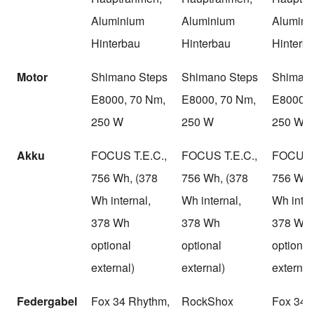
Aluminium
Aluminium
Alumini
Hinterbau
Hinterbau
Hinterb
Motor
Shimano Steps
Shimano Steps
Shimano
E8000, 70 Nm,
E8000, 70 Nm,
E8000, 
250 W
250 W
250 W
Akku
FOCUS T.E.C.,
FOCUS T.E.C.,
FOCUS T
756 Wh, (378
756 Wh, (378
756 Wh,
Wh internal,
Wh internal,
Wh inter
378 Wh
378 Wh
378 Wh
optional
optional
optional
external)
external)
external
Federgabel
Fox 34 Rhythm,
RockShox
Fox 34 F