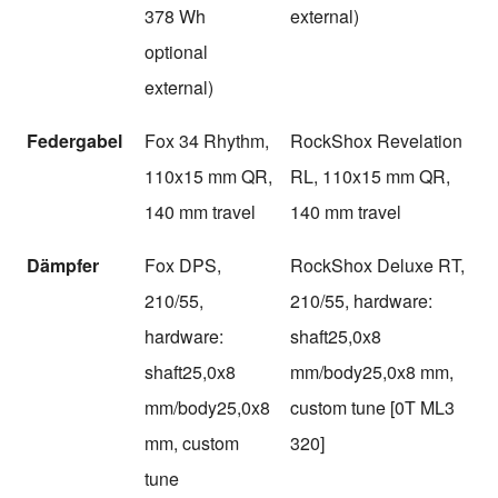
378 Wh
external)
optional
external)
Federgabel
Fox 34 Rhythm,
RockShox Revelation
110x15 mm QR,
RL, 110x15 mm QR,
140 mm travel
140 mm travel
Dämpfer
Fox DPS,
RockShox Deluxe RT,
210/55,
210/55, hardware:
hardware:
shaft25,0x8
shaft25,0x8
mm/body25,0x8 mm,
mm/body25,0x8
custom tune [0T ML3
mm, custom
320]
tune