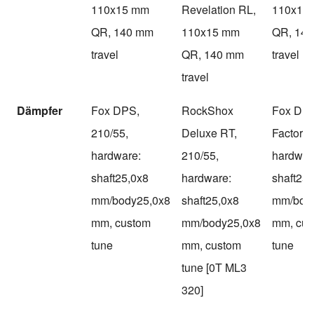
110x15 mm
Revelation RL,
110x15
QR, 140 mm
110x15 mm
QR, 14
travel
QR, 140 mm
travel
travel
Dämpfer
Fox DPS,
RockShox
Fox DP
210/55,
Deluxe RT,
Factory,
hardware:
210/55,
hardwar
shaft25,0x8
hardware:
shaft25,
mm/body25,0x8
shaft25,0x8
mm/bod
mm, custom
mm/body25,0x8
mm, cus
tune
mm, custom
tune
tune [0T ML3
320]