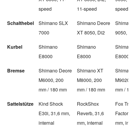
speed
11-speed
speed
Schalthebel
Shimano SLX
Shimano Deore
Shiman
7000
XT 8050, Di2
9050, D
Kurbel
Shimano
Shimano
Shiman
E8000
E8000
E8000
Bremse
Shimano Deore
Shimano XT
Shiman
M6000, 200
M8000, 200
M9020, 
mm / 180 mm
mm / 180 mm
mm / 1
Sattelstütze
Kind Shock
RockShox
Fox Tran
E30i, 31,6 mm,
Reverb, 31,6
Factory 
internal
mm, internal
mm, inte