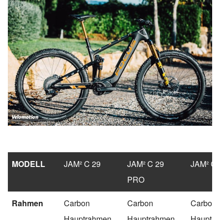
MODELL
JAM² C 29
JAM² C 29
JAM² C 
PRO
Rahmen
Carbon
Carbon
Carbon
Hauptrahmen,
Hauptrahmen,
Hauptra