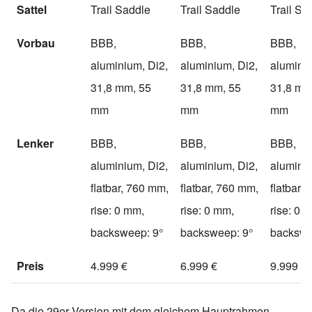
Sattel
Trail Saddle
Trail Saddle
Trail Sa
Vorbau
BBB,
BBB,
BBB,
aluminium, Di2,
aluminium, Di2,
aluminiu
31,8 mm, 55
31,8 mm, 55
31,8 mm
mm
mm
mm
Lenker
BBB,
BBB,
BBB,
aluminium, Di2,
aluminium, Di2,
aluminiu
flatbar, 760 mm,
flatbar, 760 mm,
flatbar,
rise: 0 mm,
rise: 0 mm,
rise: 0 
backsweep: 9°
backsweep: 9°
backswe
Preis
4.999 €
6.999 €
9.999 €
Da die 29er Version mit dem gleichem Hauptrahmen